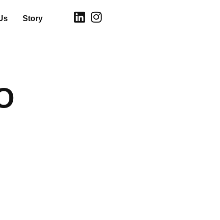
Us
Story
O