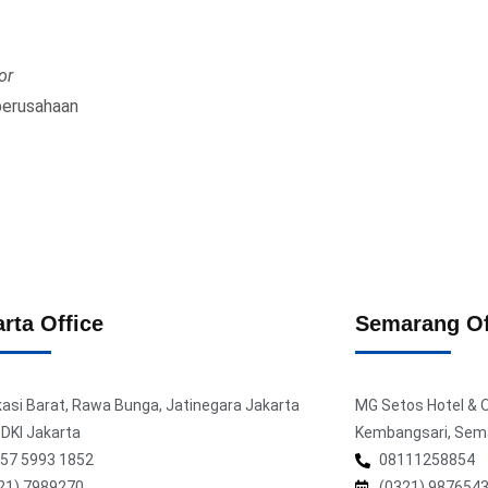
or
perusahaan
rta Office
Semarang Of
ekasi Barat, Rawa Bunga, Jatinegara Jakarta
MG Setos Hotel & Off
 DKI Jakarta
Kembangsari, Sem
57 5993 1852
08111258854
21) 7989270
(0321) 987654