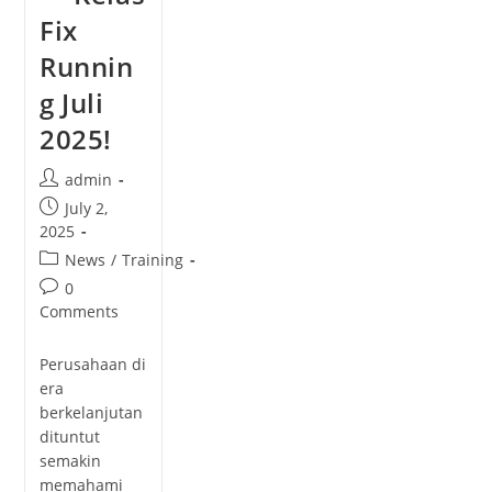
Fix
Runnin
g Juli
2025!
admin
July 2,
2025
News
/
Training
0
Comments
Perusahaan di
era
berkelanjutan
dituntut
semakin
memahami