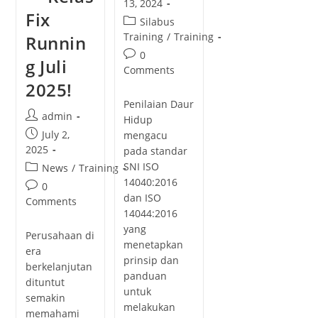
13, 2024
Fix
Silabus
Training
/
Training
Runnin
0
g Juli
Comments
2025!
Penilaian Daur
admin
Hidup
July 2,
mengacu
2025
pada standar
SNI ISO
News
/
Training
14040:2016
0
dan ISO
Comments
14044:2016
yang
Perusahaan di
menetapkan
era
prinsip dan
berkelanjutan
panduan
dituntut
untuk
semakin
melakukan
memahami