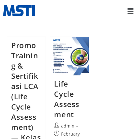
Promo
Trainin
g &
Sertifik
Life
asi LCA
Cycle
(Life
Assess
Cycle
ment
Assess
ment)
admin
February
— Kelas