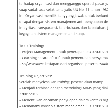
terhadap organisasi dan mengganggu operasi pasar yan
suap sudah ada sejak lama yaitu UU No. 11 tahun 19
ini. Organisasi memiliki tanggung jawab untuk berkon
dicapai dengan sistem manajemen anti-penyuapan 
integritas, transparansi, keterbukaan, dan kepatuhan
kegagalan sistem manajemen anti-suap.
Topik Training:
– Project Management untuk penerapan ISO 37001:20
– Coaching secara efektif untuk pemenuhan persyarat
–
Self Assesment
kesiapan dari organisasi peserta
traini
Training Objectives:
Setelah menyelesaikan
training
, peserta akan mampu:
– Menjadi terbiasa dengan metodologi ABMS yang diaku
37001:2016.
– Menentukan ancaman penyuapan dalam konteks org
– Memahami konsep sistem manajemen ISO 37001:20