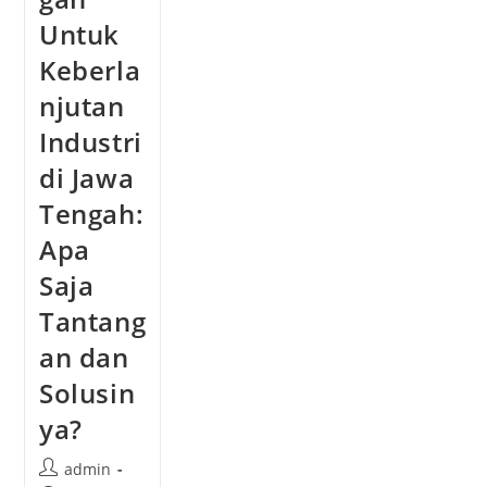
Untuk
Keberla
njutan
Industri
di Jawa
Tengah:
Apa
Saja
Tantang
an dan
Solusin
ya?
admin